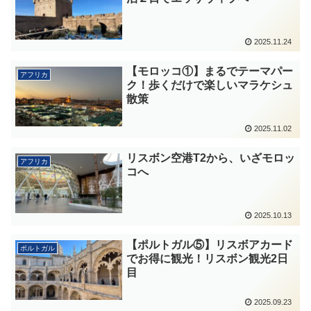
2025.11.24
【モロッコ①】まるでテーマパー
アフリカ
ク！歩くだけで楽しいマラケシュ
散策
2025.11.02
リスボン空港T2から、いざモロッ
アフリカ
コへ
2025.10.13
【ポルトガル⑤】リスボアカード
ポルトガル
でお得に観光！リスボン観光2日
目
2025.09.23