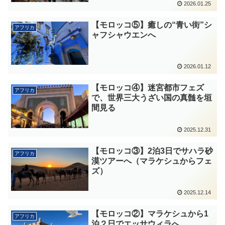
2026.01.25
【モロッコ⑤】癒しの“青い街”シ
アフリカ
ャフシャウエンへ
2026.01.12
【モロッコ④】迷宮都市フェズ
アフリカ
で、世界三大うざい国の真髄を垣
間見る
2025.12.31
【モロッコ③】2泊3日でサハラ砂
アフリカ
漠ツアーへ（マラケシュからフェ
ズ）
2025.12.14
【モロッコ②】マラケシュから1
アフリカ
泊２日でエッサウィラへ