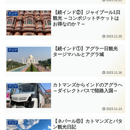
【続インド②】ジャイプール1日
アジア
観光 ～コンポジットチケットは
お得なのか？～
2023.11.20
【続インド①】アグラ一日観光
アジア
タージマハルとアグラ城
2023.11.16
カトマンズからインドのアグラへ
アジア
～ダイレクトバスで陸路入国～
2023.11.13
【ネパール⑪】カトマンズとパタ
アジア
ン観光日記