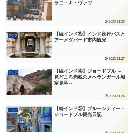
ラニ・キ・ヴァヴ
2023.11.28
【続インド⑤】インド夜行バスと
アジア
アーメダバード市内観光
2023.11.27
【続インド④】ジョードプル ～
アジア
見どころ満載のメヘランガール城
塞見学～
2023.11.26
【続インド③】ブルーシティー・
アジア
ジョードプル観光日記
2023.11.21