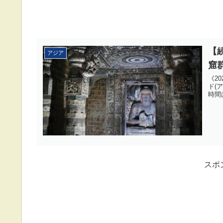
【
アジア
窟
《2
ド(
時間
スポ