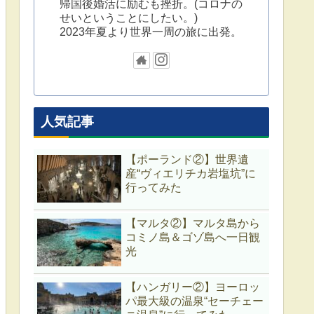
帰国後婚活に励むも挫折。(コロナの
せいということにしたい。)
2023年夏より世界一周の旅に出発。
人気記事
【ポーランド②】世界遺
産“ヴィエリチカ岩塩坑”に
行ってみた
【マルタ②】マルタ島から
コミノ島＆ゴゾ島へ一日観
光
【ハンガリー②】ヨーロッ
パ最大級の温泉“セーチェー