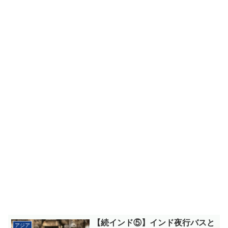
【続インド⑤】インド夜行バスと
アジア