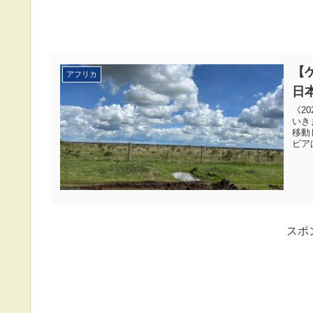
【
アフリカ
日
《2
いき
移動
ビア
スポ