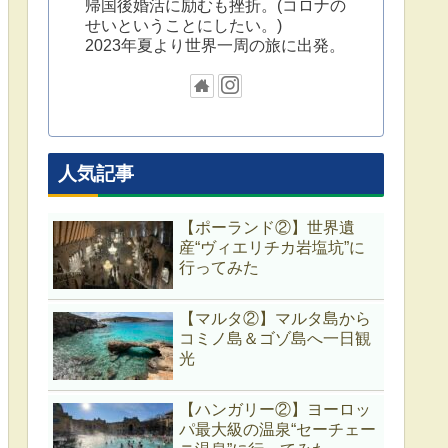
帰国後婚活に励むも挫折。(コロナの
せいということにしたい。)
2023年夏より世界一周の旅に出発。
人気記事
【ポーランド②】世界遺
産“ヴィエリチカ岩塩坑”に
行ってみた
【マルタ②】マルタ島から
コミノ島＆ゴゾ島へ一日観
光
【ハンガリー②】ヨーロッ
パ最大級の温泉“セーチェー