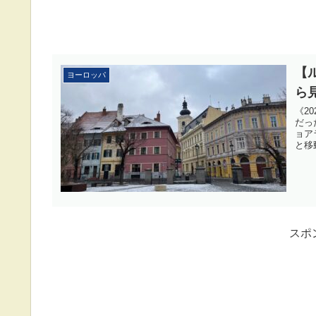
【
ヨーロッパ
ら
《2
だっ
ョア
と移動
スポ