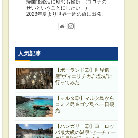
帰国後婚活に励むも挫折。(コロナの
せいということにしたい。)
2023年夏より世界一周の旅に出発。
人気記事
【ポーランド②】世界遺
産“ヴィエリチカ岩塩坑”に
行ってみた
【マルタ②】マルタ島から
コミノ島＆ゴゾ島へ一日観
光
【ハンガリー②】ヨーロッ
パ最大級の温泉“セーチェー