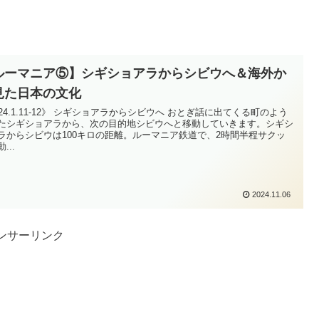
ルーマニア⑤】シギショアラからシビウへ＆海外か
見た日本の文化
024.1.11-12》 シギショアラからシビウへ おとぎ話に出てくる町のよう
たシギショアラから、次の目的地シビウへと移動していきます。シギシ
ラからシビウは100キロの距離。ルーマニア鉄道で、2時間半程サクッ
...
2024.11.06
ンサーリンク