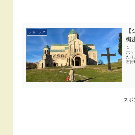
【
ジョージア
街
１．
ポッ
たり
市街地
スポ