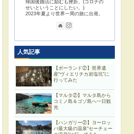
帰国後婚活に励むも挫折。(コロナの
せいということにしたい。)
2023年夏より世界一周の旅に出発。
人気記事
【ポーランド②】世界遺
産“ヴィエリチカ岩塩坑”に
行ってみた
【マルタ②】マルタ島から
コミノ島＆ゴゾ島へ一日観
光
【ハンガリー②】ヨーロッ
パ最大級の温泉“セーチェー