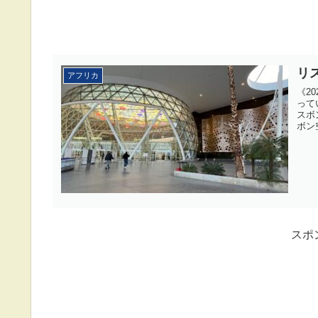
リ
アフリカ
《2
って
スボ
ボン空
スポ