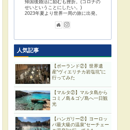
帰国後婚活に励むも挫折。(コロナの
せいということにしたい。)
2023年夏より世界一周の旅に出発。
人気記事
【ポーランド②】世界遺
産“ヴィエリチカ岩塩坑”に
行ってみた
【マルタ②】マルタ島から
コミノ島＆ゴゾ島へ一日観
光
【ハンガリー②】ヨーロッ
パ最大級の温泉“セーチェー