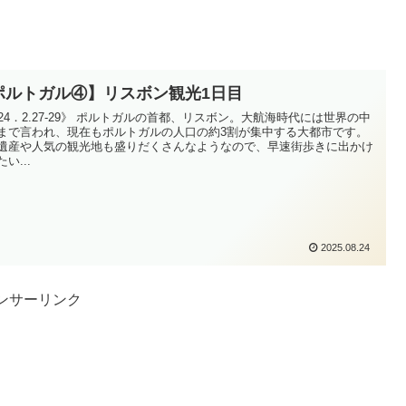
ポルトガル④】リスボン観光1日目
024．2.27-29》 ポルトガルの首都、リスボン。大航海時代には世界の中
まで言われ、現在もポルトガルの人口の約3割が集中する大都市です。
遺産や人気の観光地も盛りだくさんなようなので、早速街歩きに出かけ
い...
2025.08.24
ンサーリンク