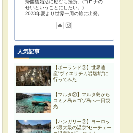
帰国後婚活に励むも挫折。(コロナの
せいということにしたい。)
2023年夏より世界一周の旅に出発。
人気記事
【ポーランド②】世界遺
産“ヴィエリチカ岩塩坑”に
行ってみた
【マルタ②】マルタ島から
コミノ島＆ゴゾ島へ一日観
光
【ハンガリー②】ヨーロッ
パ最大級の温泉“セーチェー