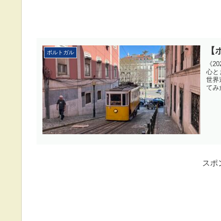
【
ポルトガル
《2
心と
世界
てみた
スポ