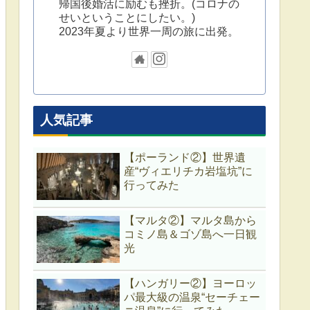
帰国後婚活に励むも挫折。(コロナの
せいということにしたい。)
2023年夏より世界一周の旅に出発。
人気記事
【ポーランド②】世界遺
産“ヴィエリチカ岩塩坑”に
行ってみた
【マルタ②】マルタ島から
コミノ島＆ゴゾ島へ一日観
光
【ハンガリー②】ヨーロッ
パ最大級の温泉“セーチェー