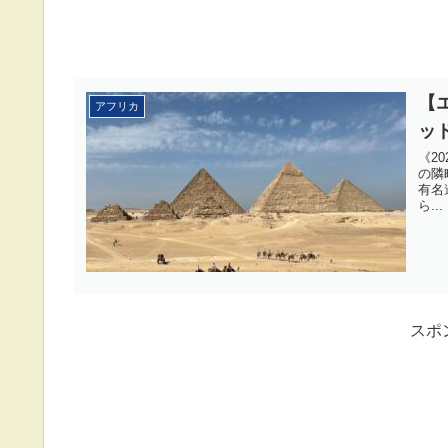
【
アフリカ
ッ
《2
の隣
有名
ら...
スポ