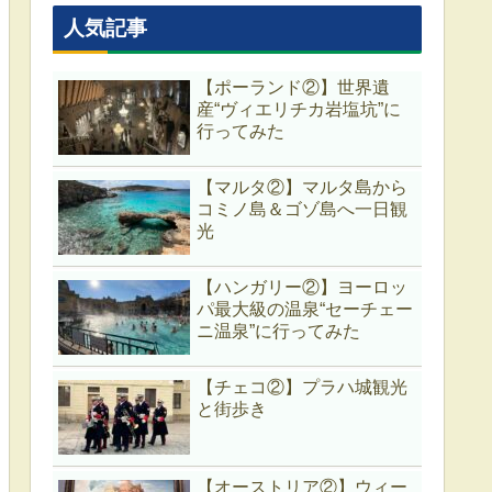
人気記事
【ポーランド②】世界遺
産“ヴィエリチカ岩塩坑”に
行ってみた
【マルタ②】マルタ島から
コミノ島＆ゴゾ島へ一日観
光
【ハンガリー②】ヨーロッ
パ最大級の温泉“セーチェー
ニ温泉”に行ってみた
【チェコ②】プラハ城観光
と街歩き
【オーストリア②】ウィー