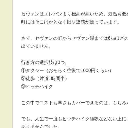
セヴァンはエレバンより標高が高いため、気温も低
町にはそこはかとなく旧ソ連感が漂っています。
さて、セヴァンの町からセヴァン湖までは6㎞ほど
出ていません。
行き方の選択肢は3つ。
①タクシー（おそらく往復で1000円くらい）
②徒歩（片道1時間半）
③ヒッチハイク
この中でコストも早さもカバーできるのは、もちろ
でも、人生で一度もヒッチハイク経験などない上に
ありませんでした。