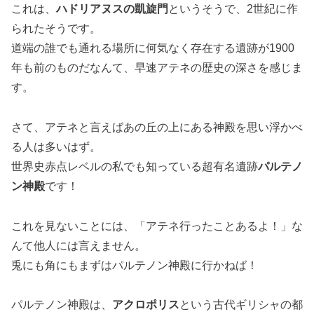
これは、
ハドリアヌスの凱旋門
というそうで、2世紀に作
られたそうです。
道端の誰でも通れる場所に何気なく存在する遺跡が1900
年も前のものだなんて、早速アテネの歴史の深さを感じま
す。
さて、アテネと言えばあの丘の上にある神殿を思い浮かべ
る人は多いはず。
世界史赤点レベルの私でも知っている超有名遺跡
パルテノ
ン神殿
です！
これを見ないことには、「アテネ行ったことあるよ！」な
んて他人には言えません。
兎にも角にもまずはパルテノン神殿に行かねば！
パルテノン神殿は、
アクロポリス
という古代ギリシャの都