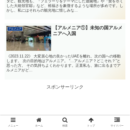
ダビ。観光地も、『フェラーリをテーマにした遊園地』や『贅を尽く
した大統領官邸』など、裕福さを象徴するような場所が多めです。し
かし、私にはそれらの観光地に惜しみな...
【アルメニア①】未知の国アルメ
アルメニア
ニアへ入国
《2023.11.22》 大変居心地の良かったUAEを離れ、次の国への移動
します。 次の目的地はアルメニア。 “…アルメニア？どこそれ？”と
思った方。 その気持ちよくわかります。正直私も、旅に出るまでア
ルメニアがど...
スポンサーリンク
メニュー
ホーム
検索
トップ
サイドバー