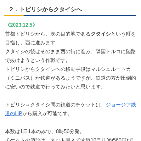
２．トビリシからクタイシへ
《2023.12.5》
首都トビリシから、次の目的地である
クタイシ
という町を
目指し、西に進みます。
クタイシの後はそのまま西の街に進み、隣国トルコに陸路
で抜けようという作戦です。
トビリシからクタイシへの移動手段はマルシュルートカ
（ミニバス）か鉄道があるようですが、鉄道の方が圧倒的
に安いので鉄道で行ってみたいと思います。
トビリシ⇔クタイシ間の鉄道のチケットは、
ジョージア鉄
道のHP
から購入が可能です。
本数は1日1本のみで、8時50分発。
チケットの値段は、ネット購入で片道10ラリ(約560円)で