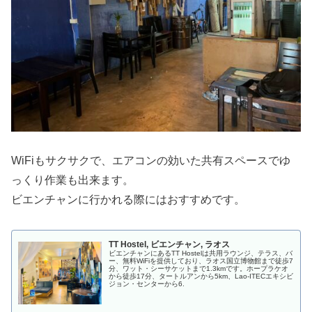
WiFiもサクサクで、エアコンの効いた共有スペースでゆ
っくり作業も出来ます。
ビエンチャンに行かれる際にはおすすめです。
TT Hostel, ビエンチャン, ラオス
ビエンチャンにあるTT Hostelは共用ラウンジ、テラス、バ
ー、無料WiFiを提供しており、ラオス国立博物館まで徒歩7
分、ワット・シーサケットまで1.3kmです。ホープラケオ
から徒歩17分、タートルアンから5km、Lao-ITECエキシビ
ジョン・センターから6.