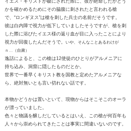
イエス・キリストが磔にされた際に、彼が絶命したかどう
かを確かめるためにその脇腹に刺されたと言われる槍
で、“ロンギヌス”は槍を刺した兵士の名前だそうです。
彼は白内障で視力が低下していましたそうですが、槍を刺
した際に浴びたイエス様の返り血が目に入ったことにより
視力が回復したんだそうで。
いや、そんなことあるわけが
ｎ…（自粛）
逸話によると、この槍は12使徒のひとりがアルメニアに
持ち込み、洞窟に隠したものだとか。
世界で一番早くキリスト教を国教と定めたアルメニアな
ら、絶対無いとも言い切れない話です。
本物かどうかは置いといて、現物からはそこそこのオーラ
が漂っていました。
色々と物議を醸しだしているとはいえ、この槍が何百年も
人々から崇められてきたことは事実に間違いないのです。