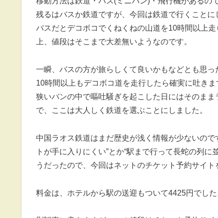
移動方法は鉄道・バス(ミニバン)・飛行機があるの
残るはバスか鉄道ですが、今回は鉄道で行くことに
バスだとデコボコでくねくねの山道を10時間以上走
上、値段はそこまで大差無いようなのです。
一瞬、バスの方が旅らしくて良いかもなどとも思っ
10時間以上もデコボコ道を走行したら確実に吐きま
狭いバンの中で嘔吐騒ぎを起こした日にはそのまま
で、ここは大人しく鉄道を選ぶことにしました。
中国ラオス鉄道はまだ歴史が浅く情報が少ないので
トが手に入りにくい”とか“駅まで行って長蛇の列に
うだったので、今回はネットのチケット予約サイト
料金は、ホテルから駅の送迎もついて4425円でした