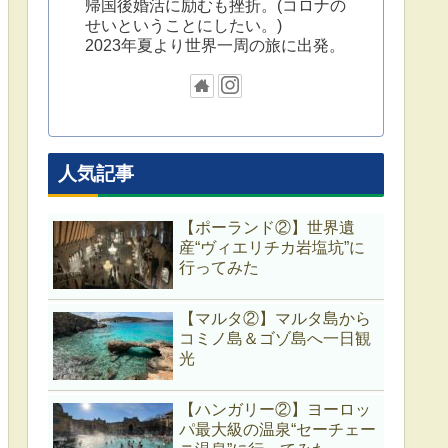
帰国後婚活に励むも挫折。(コロナの
せいということにしたい。)
2023年夏より世界一周の旅に出発。
人気記事
【ポーランド②】世界遺
産“ヴィエリチカ岩塩坑”に
行ってみた
【マルタ②】マルタ島から
コミノ島＆ゴゾ島へ一日観
光
【ハンガリー②】ヨーロッ
パ最大級の温泉“セーチェー