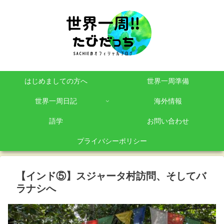
はじめましての方へ
世界一周準備
世界一周日記
海外情報
語学
お問い合わせ
プライバシーポリシー
【インド⑤】スジャータ村訪問、そしてバ
ラナシへ