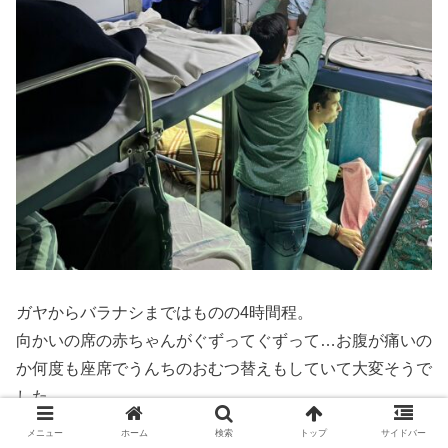
ガヤからバラナシまではものの4時間程。
向かいの席の赤ちゃんがぐずってぐずって…お腹が痛いの
か何度も座席でうんちのおむつ替えもしていて大変そうで
した。
今回もエアコン3等にしたけど、日中なら一つ下のスリー
メニュー
ホーム
検索
トップ
サイドバー